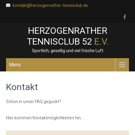
Skip
kontakt@herzogenrather-tennisclub.de
to
content
HERZOGENRATHER
TENNISCLUB 52
E.V.
Sportlich, gesellig und viel frische Luft
Menu
Kontakt
Schon in unser FAQ geguckt?
Hier kommen Kontaktmöglichkeiten hin..