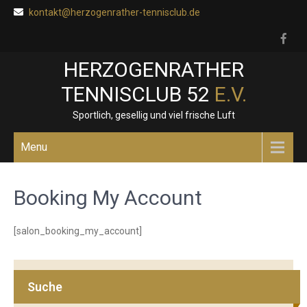
Skip
kontakt@herzogenrather-tennisclub.de
to
content
HERZOGENRATHER
TENNISCLUB 52
E.V.
Sportlich, gesellig und viel frische Luft
Menu
Booking My Account
[salon_booking_my_account]
Suche